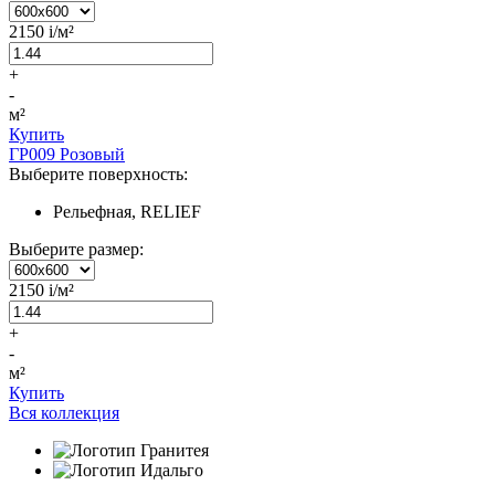
2150
i
/м²
+
-
м²
Купить
ГР009 Розовый
Выберите поверхность:
Рельефная, RELIEF
Выберите размер:
2150
i
/м²
+
-
м²
Купить
Вся коллекция