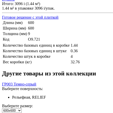
Итого:
3096
i
(
1.44
м²
)
1.44
м² в упаковке
3096
i
/упак.
Готовое решение с этой плиткой
Длина (мм)
600
Ширина (мм)
600
Толщина (мм)
9
Код
О9.721
Количество базовых единиц в коробке
1.44
Количество базовых единиц в штуке
0.36
Количество штук в коробке
4
Вес коробки (кг)
32.76
Другие товары из этой коллекции
ГР003 Темно-серый
Выберите поверхность:
Рельефная, RELIEF
Выберите размер: