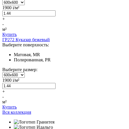
1900
i
/м²
+
-
м²
Купить
ГР272 Куказар бежевый
Выберите поверхность:
Матовая, MR
Полированная, PR
Выберите размер:
1900
i
/м²
+
-
м²
Купить
Вся коллекция