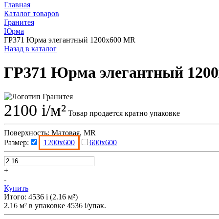
Главная
Каталог товаров
Гранитея
Юрма
ГР371 Юрма элегантный 1200x600 MR
Назад в каталог
ГР371 Юрма элегантный 1200
2100
i
/м²
Товар продается кратно упаковке
Поверхность:
Матовая, MR
Размер:
1200x600
600x600
+
-
Купить
Итого:
4536
i
(
2.16
м²
)
2.16
м² в упаковке
4536
i
/упак.